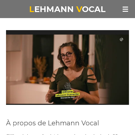
Passer
L
EHMANN
V
OCAL
au
contenu
principal
À propos de Lehmann Vocal